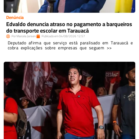
Denúncia
Edvaldo denuncia atraso no pagamento a barqueiros
do transporte escolar em Tarauacá
Por
Marcela Jansen
Publicado em
04/08/2026
12:57
Deputado afirma que serviço está paralisado em Tarauacá e
cobra explicações sobre empresas que seguem >>