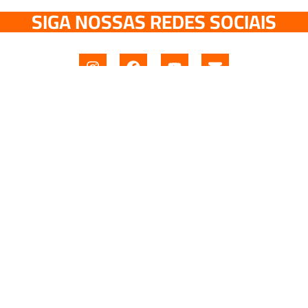
SIGA NOSSAS REDES SOCIAIS
Sobre o Correio Online
Quem Somos
Expediente
Política de Privacidade
Diretor Responsável – Davi Romero