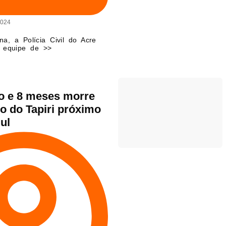
2024
a, a Polícia Civil do Acre
 equipe de >>
o e 8 meses morre
o do Tapiri próximo
ul