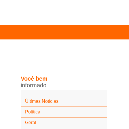
Você
bem
i
n
f
o
r
m
a
d
o
Últimas Notícias
Política
Geral