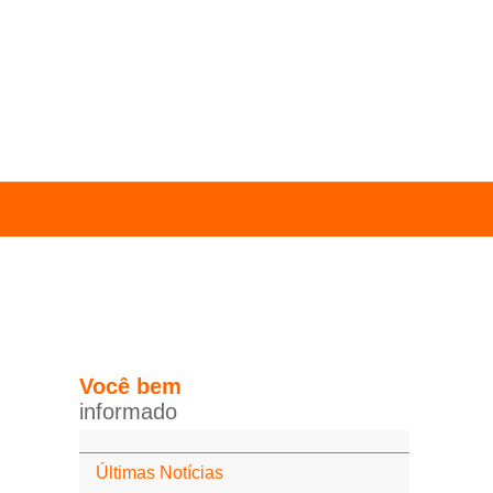
Você
bem
i
n
f
o
r
m
a
d
o
Últimas Notícias