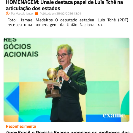
HOMENAGEM: Unale destaca papel de Luís Tchê na
articulação dos estados
Por
Marcela Jansen
Publicado em
25/02/2026
13:01
Foto: Ismael Medeiros O deputado estadual Luis Tchê (PDT)
recebeu uma homenagem da União Nacional >>
Reconhecimento
ApexBrasil e Revista Exame premiam os melhores dos