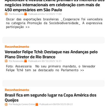
negócios internacionais em celebração com mais de
450 empresários em São Paulo
Por
Assessoria
Publicado em
04/12/2025
11:00
Oscar das exportações brasileiras _Cooperacre foi vencedora
na categoria Promoção da Sociobiodiversidade_ A expressiva
participação >>
Reconhecimento
Vereador Felipe Tchê: Destaque nas Andanças pelo
Plano Diretor de Rio Branco
Por
Assessoria
Publicado em
30/10/2025
16:31
Foto: Assessoria No seu primeiro mandato, o Vereador
Felipe Tchê tem se destacado no Parlamento >>
Reconhecimento
Brasil fica em segundo lugar na Copa América dos
Queijos
Por
Redação Correio Online
Publicado em
08/09/2025
09:22