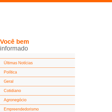
Você
bem
i
n
f
o
r
m
a
d
o
Últimas Notícias
Política
Geral
Cotidiano
Agronegócio
Empreendedorismo