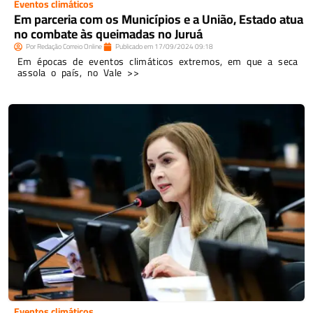
Eventos climáticos
Em parceria com os Municípios e a União, Estado atua
no combate às queimadas no Juruá
Por
Redação Correio Online
Publicado em
17/09/2024
09:18
Em épocas de eventos climáticos extremos, em que a seca
assola o país, no Vale >>
Eventos climáticos