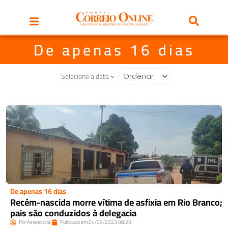
De apenas 16 dias
Selecione a data
De apenas 16 dias
Recém-nascida morre vítima de asfixia em Rio Branco;
pais são conduzidos à delegacia
Por
Assessoria
Publicado em
04/09/2023
08:23