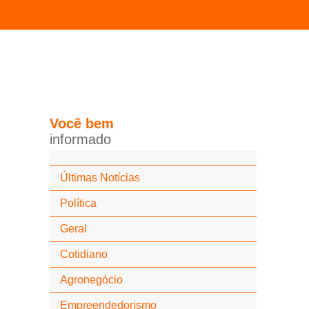
Você
bem
i
n
f
o
r
m
a
d
o
Últimas Notícias
Política
Geral
Cotidiano
Agronegócio
Empreendedorismo