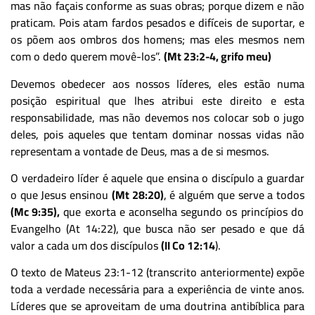
mas não façais conforme as suas obras; porque dizem e não
praticam. Pois atam fardos pesados e difíceis de suportar, e
os põem aos ombros dos homens; mas eles mesmos nem
com o dedo querem movê-los”.
(Mt 23:2-4, grifo meu)
Devemos obedecer aos nossos líderes, eles estão numa
posição espiritual que lhes atribui este direito e esta
responsabilidade, mas não devemos nos colocar sob o jugo
deles, pois aqueles que tentam dominar nossas vidas não
representam a vontade de Deus, mas a de si mesmos.
O verdadeiro líder é aquele que ensina o discípulo a guardar
o que Jesus ensinou
(Mt 28:20)
, é alguém que serve a todos
(Mc 9:35),
que exorta e aconselha segundo os princípios do
Evangelho (At 14:22), que busca não ser pesado e que dá
valor a cada um dos discípulos
(II Co 12:14
).
O texto de Mateus 23:1-12 (transcrito anteriormente) expõe
toda a verdade necessária para a experiência de vinte anos.
Líderes que se aproveitam de uma doutrina antibíblica para