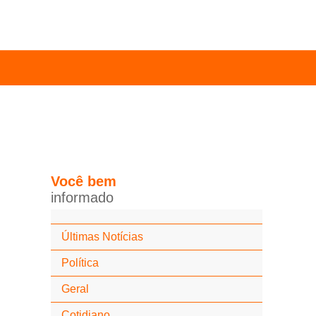
Você
bem
i
n
f
o
r
m
a
d
o
Últimas Notícias
Política
Geral
Cotidiano