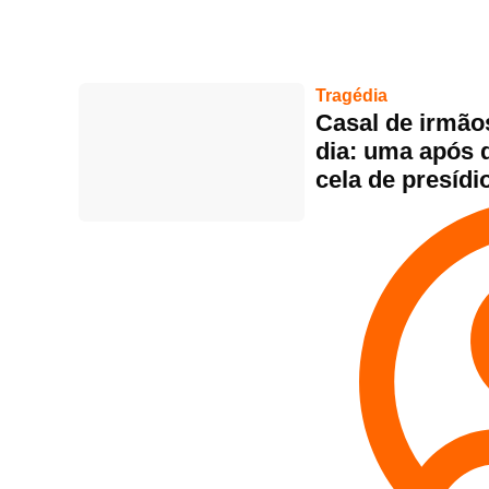
Tragédia
Casal de irmã
dia: uma após d
cela de presídi