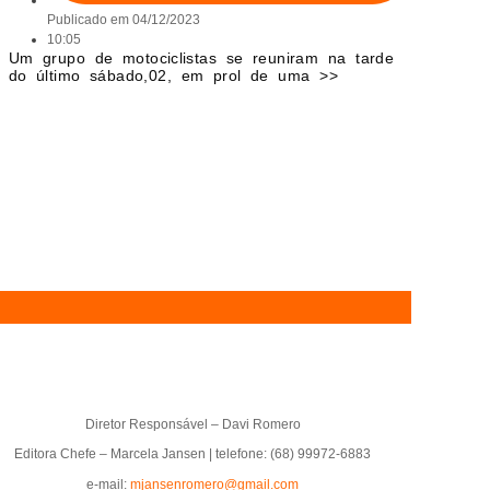
Publicado em
04/12/2023
10:05
Um grupo de motociclistas se reuniram na tarde
do último sábado,02, em prol de uma >>
Diretor Responsável – Davi Romero
Editora Chefe – Marcela Jansen | telefone: (68) 99972-6883
e-mail:
mjansenromero@gmail.com