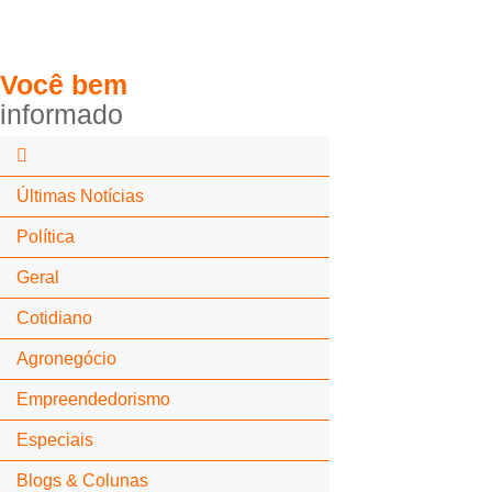
Você
bem
i
n
f
o
r
m
a
d
o
Últimas Notícias
Política
Geral
Cotidiano
Agronegócio
Empreendedorismo
Especiais
Blogs & Colunas