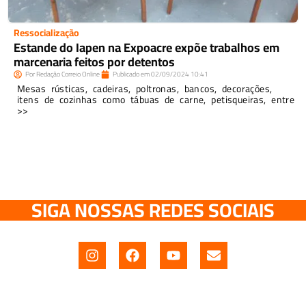
Ressocialização
Estande do Iapen na Expoacre expõe trabalhos em
marcenaria feitos por detentos
Por
Redação Correio Online
Publicado em
02/09/2024
10:41
Mesas rústicas, cadeiras, poltronas, bancos, decorações,
itens de cozinhas como tábuas de carne, petisqueiras, entre
>>
SIGA NOSSAS REDES SOCIAIS