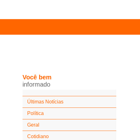
Você
bem
i
n
f
o
r
m
a
d
o
Últimas Notícias
Política
Geral
Cotidiano