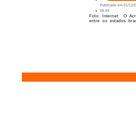
Publicado em
01/12/
08:48
Foto: Internet O Ac
entre os estados bras