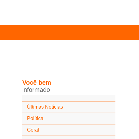
Você
bem
i
n
f
o
r
m
a
d
o
Últimas Notícias
Política
Geral