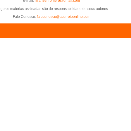
e-mail:
mjansenromero@gmail.com
tigos e matérias assinadas são de responsabilidade de seus autores
Fale Conosco:
faleconosco@acorreioonline.com