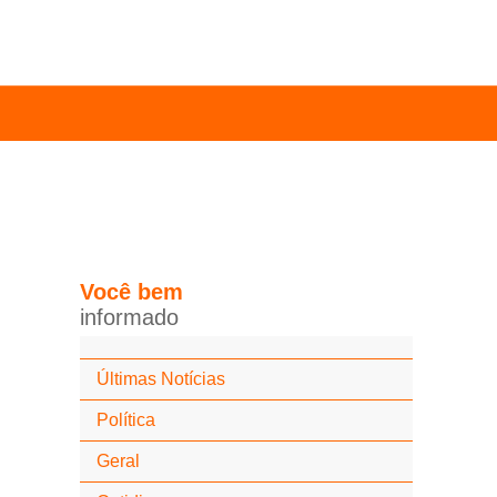
Você
bem
i
n
f
o
r
m
a
d
o
Últimas Notícias
Política
Geral