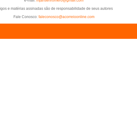
e-mail:
mjansenromero@gmail.com
tigos e matérias assinadas são de responsabilidade de seus autores
Fale Conosco:
faleconosco@acorreioonline.com