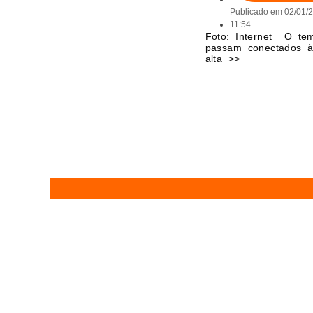
Publicado em
02/01/
11:54
Foto: Internet O tem
passam conectados à
alta >>