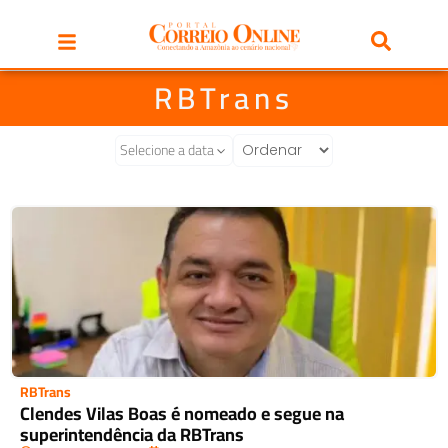
RBTrans
Selecione a data
RBTrans
Clendes Vilas Boas é nomeado e segue na
superintendência da RBTrans