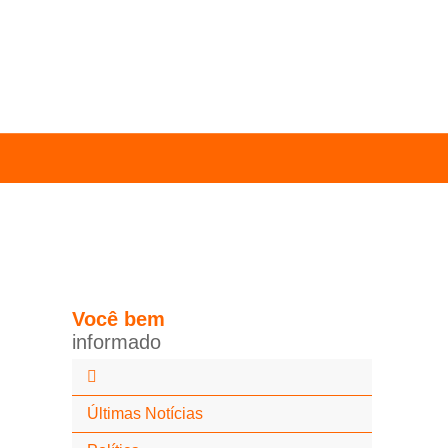
Você
bem
i
n
f
o
r
m
a
d
o
Últimas Notícias