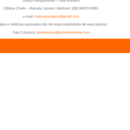
Diretor Responsável – Davi Romero
Editora Chefe – Marcela Jansen | telefone: (68) 99972-6883
e-mail:
mjansenromero@gmail.com
tigos e matérias assinadas são de responsabilidade de seus autores
Fale Conosco:
faleconosco@acorreioonline.com