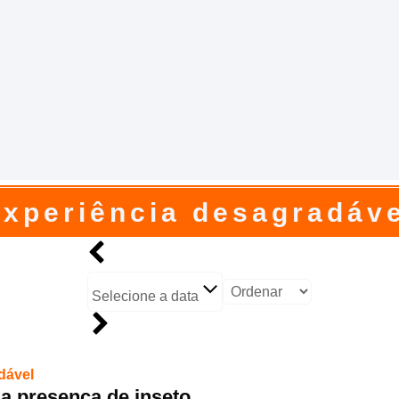
xperiência desagradáv
Selecione a data
dável
ia presença de inseto