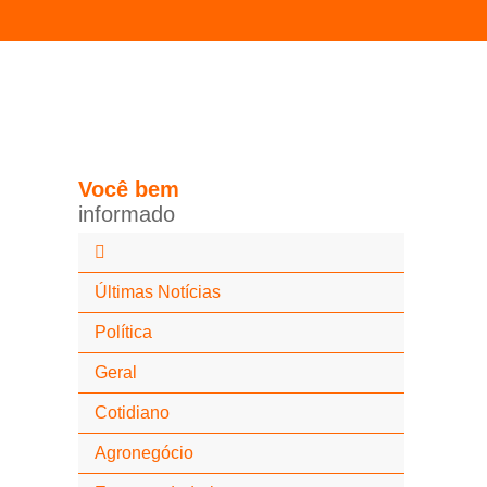
Você
bem
i
n
f
o
r
m
a
d
o
Últimas Notícias
Política
Geral
Cotidiano
Agronegócio