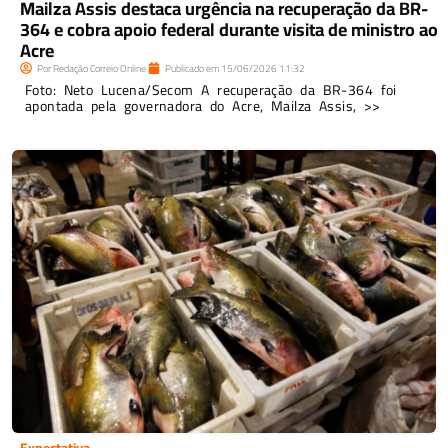
Mailza Assis destaca urgência na recuperação da BR-
364 e cobra apoio federal durante visita de ministro ao
Acre
Por
Redação Correio Online
Publicado em
15/06/2026
11:32
Foto: Neto Lucena/Secom A recuperação da BR-364 foi
apontada pela governadora do Acre, Mailza Assis, >>
Expectativa