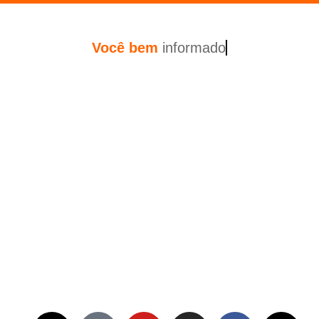
Você
bem
i
n
f
o
r
m
a
d
o