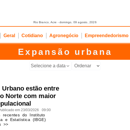
Rio Branco, Acre - domingo, 09 agosto, 2026
Geral
Cotidiano
Agronegócio
Empreendedorismo
Expansão urbana
Selecione a data
l Urbano estão entre
do Norte com maior
pulacional
ublicado em
23/03/2026
09:00
 recentes do Instituto
ia e Estatística (IBGE)
s >>