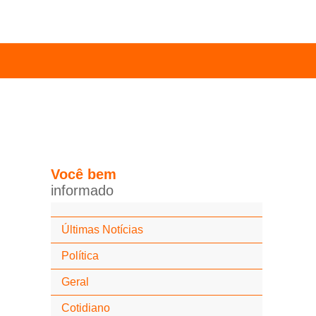
Você
bem
i
n
f
o
r
m
a
d
o
Últimas Notícias
Política
Geral
Cotidiano