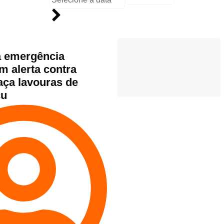
a emergência
 alerta contra
ça lavouras de
çu