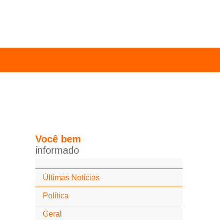
Você
bem
i
n
f
o
r
m
a
d
o
Últimas Notícias
Política
Geral