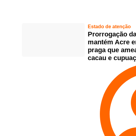
Estado de atenção
Prorrogação d
mantém Acre em
praga que amea
cacau e cupua