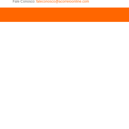
Fale Conosco:
faleconosco@acorreioonline.com