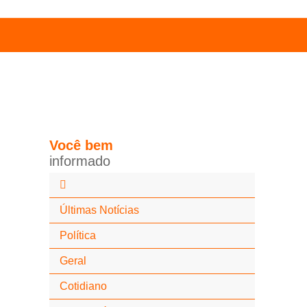
Você
bem
i
n
f
o
r
m
a
d
o
Últimas Notícias
Política
Geral
Cotidiano