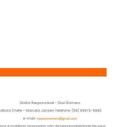
Diretor Responsável – Davi Romero
Editora Chefe – Marcela Jansen | telefone: (68) 99972-6883
mjansenromero@gmail.com
e-mail:
igos e matérias assinadas são de responsabilidade de seus