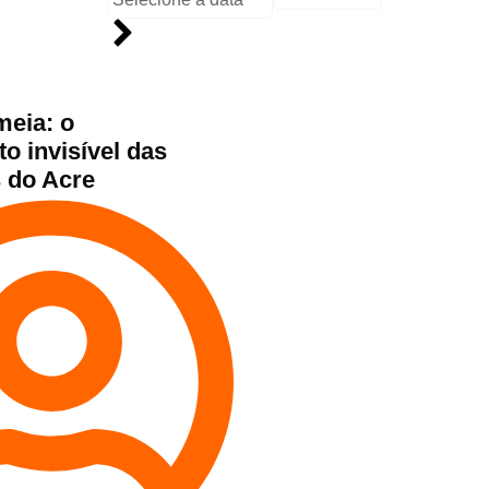
meia: o
o invisível das
s do Acre