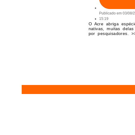
Publicado em
03/08/
15:19
O Acre abriga espéci
nativas, muitas dela
por pesquisadores. >