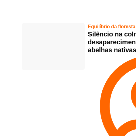
Equilíbrio da floresta
Silêncio na col
desapareciment
abelhas nativa