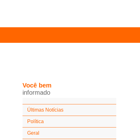
Você
bem
i
n
f
o
r
m
a
d
o
Últimas Notícias
Política
Geral