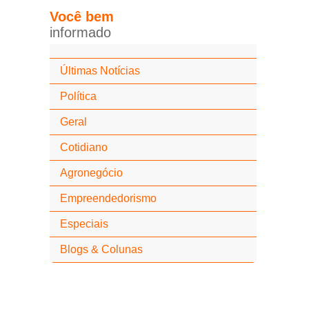
Você
bem
i
n
f
o
r
m
a
d
o
Últimas Notícias
Política
Geral
Cotidiano
Agronegócio
Empreendedorismo
Especiais
Blogs & Colunas