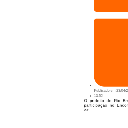
Publicado em
23/04/
13:52
O prefeito de Rio Br
participação no Encon
>>