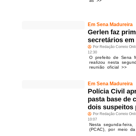
as >>
Em Sena Madureira
Gerlen faz pri
secretários em
Por
Redação Correio Onl
12:30
O prefeito de Sena M
realizou nesta segund
reunião oficial >>
Em Sena Madureira
Polícia Civil a
pasta base de 
dois suspeitos 
Por
Redação Correio Onl
10:07
Nesta segunda-feira, 
(PCAC), por meio da