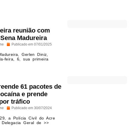
meira reunião com
 Sena Madureira
ine
Publicado em
07/01/2025
adureira, Gerlen Diniz,
a-feira, 6, sua primeira
preende 61 pacotes de
cocaína e prende
por tráfico
ine
Publicado em
30/07/2024
29, a Polícia Civil do Acre
 Delegacia Geral de >>