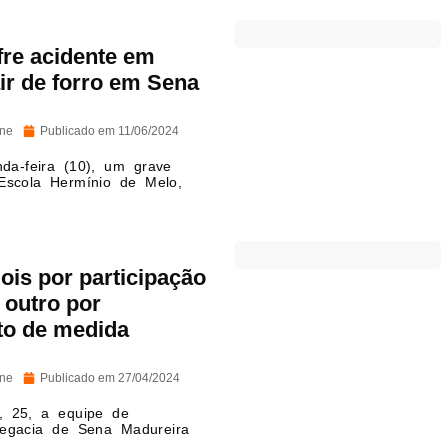
fre acidente em
ir de forro em Sena
ine
Publicado em
11/06/2024
da-feira (10), um grave
Escola Hermínio de Melo,
is por participação
 outro por
o de medida
ine
Publicado em
27/04/2024
a, 25, a equipe de
legacia de Sena Madureira