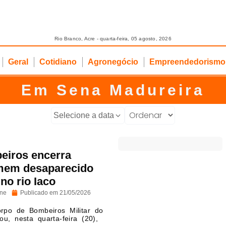
Rio Branco, Acre - quarta-feira, 05 agosto, 2026
Geral
Cotidiano
Agronegócio
Empreendedorismo
Em Sena Madureira
Selecione a data
eiros encerra
mem desaparecido
no rio Iaco
ine
Publicado em
21/05/2026
orpo de Bombeiros Militar do
u, nesta quarta-feira (20),