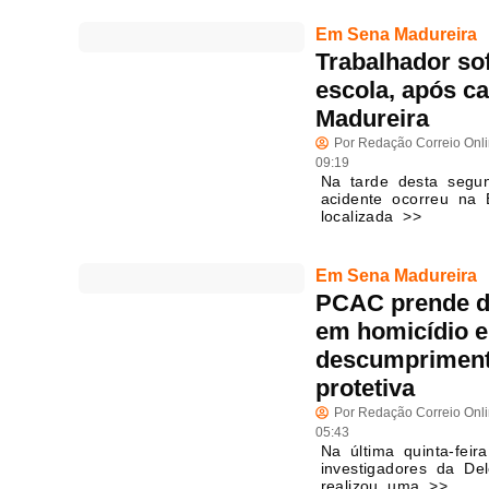
Em Sena Madureira
Trabalhador so
escola, após ca
Madureira
Por
Redação Correio Onl
09:19
Na tarde desta segun
acidente ocorreu na 
localizada >>
Em Sena Madureira
PCAC prende do
em homicídio e
descumpriment
protetiva
Por
Redação Correio Onl
05:43
Na última quinta-feir
investigadores da De
realizou uma >>