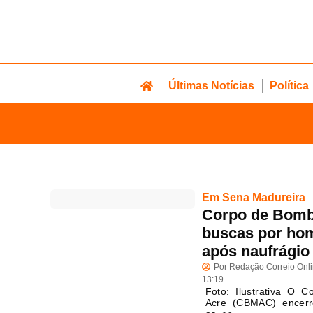
Últimas Notícias
Política
Em Sena Madureira
Corpo de Bomb
buscas por ho
após naufrágio 
Por
Redação Correio Onl
13:19
Foto: Ilustrativa O C
Acre (CBMAC) encerro