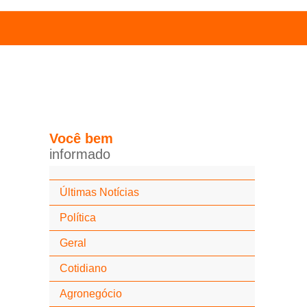
Você
bem
i
n
f
o
r
m
a
d
o
Últimas Notícias
Política
Geral
Cotidiano
Agronegócio