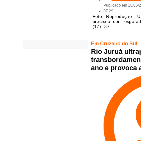
Publicado em
18/05/
07:29
Foto: Reprodução U
precisou ser resgat
(17) >>
Em Cruzeiro do Sul
Rio Juruá ultra
transbordament
ano e provoca 