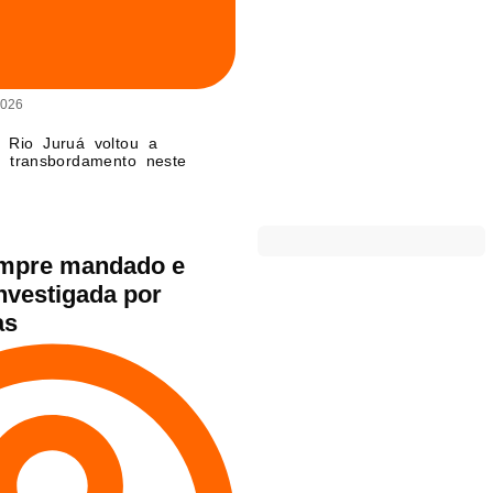
2026
Rio Juruá voltou a
e transbordamento neste
cumpre mandado e
nvestigada por
as