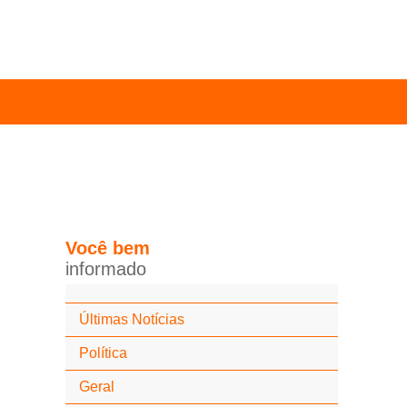
Você
bem
i
n
f
o
r
m
a
d
o
Últimas Notícias
Política
Geral