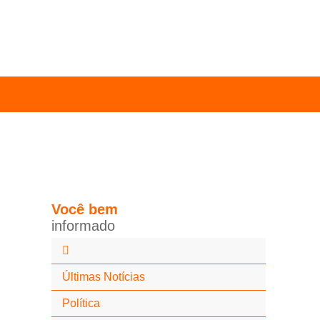
Você
bem
i
n
f
o
r
m
a
d
o
Últimas Notícias
Política