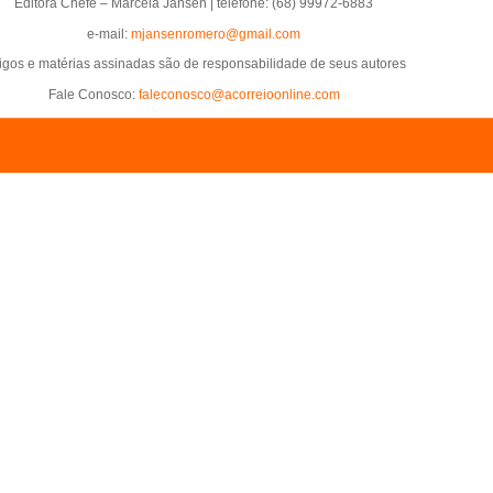
Editora Chefe – Marcela Jansen | telefone: (68) 99972-6883
e-mail:
mjansenromero@gmail.com
tigos e matérias assinadas são de responsabilidade de seus autores
Fale Conosco:
faleconosco@acorreioonline.com