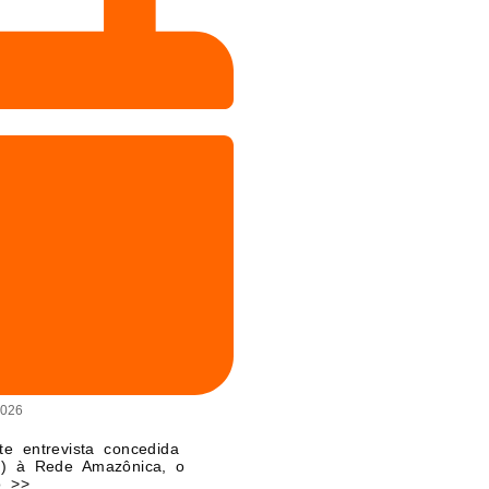
2026
te entrevista concedida
27) à Rede Amazônica, o
o >>