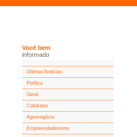
Você
bem
i
n
f
o
r
m
a
d
o
Últimas Notícias
Política
Geral
Cotidiano
Agronegócio
Empreendedorismo