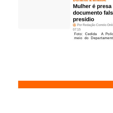
Mulher é presa
documento falso
presídio
Por
Redação Correio Onl
07:15
Foto: Cedida A Políc
meio do Departament