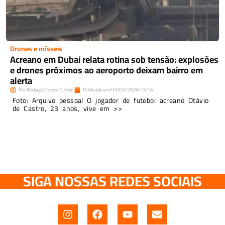
Drones e mísseis
Acreano em Dubai relata rotina sob tensão: explosões
e drones próximos ao aeroporto deixam bairro em
alerta
Por
Redação Correio Online
Publicado em
03/03/2026
15:14
Foto: Arquivo pessoal O jogador de futebol acreano Otávio
de Castro, 23 anos, vive em >>
SIGA NOSSAS REDES SOCIAIS