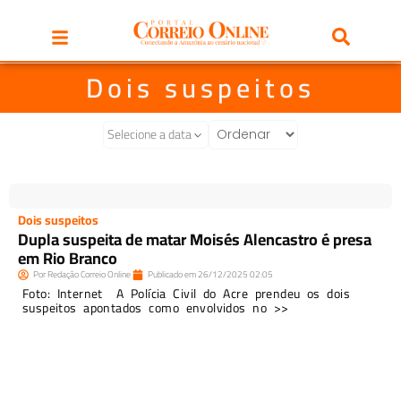
Dois suspeitos
Selecione a data
Dois suspeitos
Dupla suspeita de matar Moisés Alencastro é presa
em Rio Branco
Por
Redação Correio Online
Publicado em
26/12/2025
02:05
Foto: Internet A Polícia Civil do Acre prendeu os dois
suspeitos apontados como envolvidos no >>