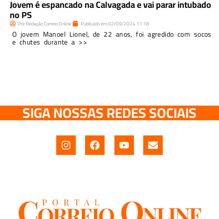
Jovem é espancado na Calvagada e vai parar intubado
no PS
Por
Redação Correio Online
Publicado em
02/09/2024
11:18
O jovem Manoel Lionel, de 22 anos, foi agredido com socos
e chutes durante a >>
SIGA NOSSAS REDES SOCIAIS