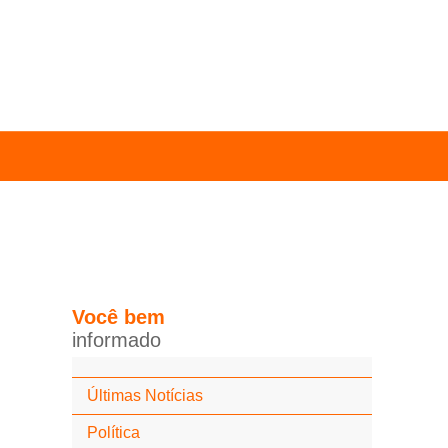
Você
bem
i
n
f
o
r
m
a
d
o
Últimas Notícias
Política