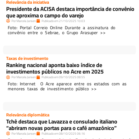
Relevância da iniciativa
Presidente da ACISA destaca importância de convênio
que aproxima o campo do varejo
Por
Marcela Jansen
Publicado em
21/10/2025
10:03
Foto: Portal Correio Online Durante a assinatura do
convênio entre o Sebrae, o Grupo Arasuper >>
Taxas de investimento
Ranking nacional aponta baixo índice de
investimentos públicos no Acre em 2025
Por
Marcela Jansen
Publicado em
09/10/2025
08:55
Foto: Internet O Acre aparece entre os estados com as
menores taxas de investimento público >>
Relevância diplomática
Tchê destaca que Lavazza e consulado italiano
“abriram novas portas para o café amazônico”
Por
Marcela Jansen
Publicado em
08/10/2025
06:16