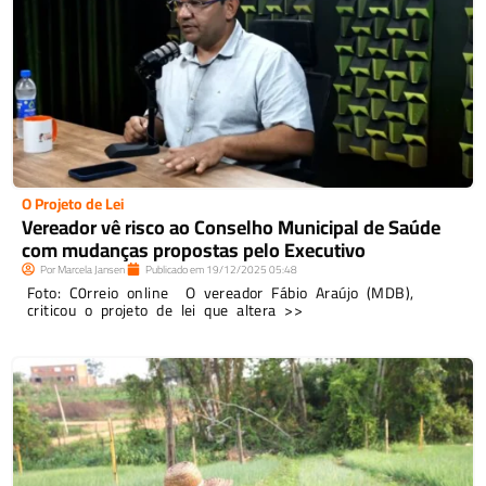
O Projeto de Lei
Vereador vê risco ao Conselho Municipal de Saúde
com mudanças propostas pelo Executivo
Por
Marcela Jansen
Publicado em
19/12/2025
05:48
Foto: C0rreio online O vereador Fábio Araújo (MDB),
criticou o projeto de lei que altera >>