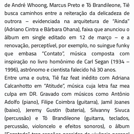
de André Whoong, Marcus Preto e Tó Brandileone, Tiê
busca caminhos entre a reiteração da delicadeza de
outrora – evidenciada na arquitetura de “Ainda”
(Adriano Cintra e Bárbara Ohana), faixa que anunciou o
álbum em single editado em 12 de março – e a
renovação, perceptível, por exemplo, no suingue funky
que embasa “Contato”, música composta com
inspiração no livro homônimo de Carl Segan (1934 –
1996), astrônomo e cientista falecido há 30 anos.
Entre uma e outra, Tiê faz feat inédito com Adriana
Calcanhotto em “Atitude”, música cuja letra faz mea
culpa em DR. Gravado com músicos como Antônio
Adolfo (piano), Filipe Coimbra (guitarra), Jamil Joanes
(baixo), Jeremy Gustin (bateria), Silvanny Sivuca
(percussão) e Tó Brandileone (guitarra, teclados,
percussão, violoncelo e efeitos sonoros), o álbum