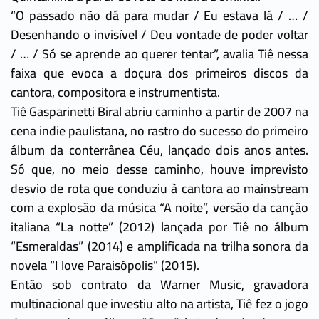
“O passado não dá para mudar / Eu estava lá / … /
Desenhando o invisível / Deu vontade de poder voltar
/ … / Só se aprende ao querer tentar”, avalia Tiê nessa
faixa que evoca a doçura dos primeiros discos da
cantora, compositora e instrumentista.
Tiê Gasparinetti Biral abriu caminho a partir de 2007 na
cena indie paulistana, no rastro do sucesso do primeiro
álbum da conterrânea Céu, lançado dois anos antes.
Só que, no meio desse caminho, houve imprevisto
desvio de rota que conduziu à cantora ao mainstream
com a explosão da música “A noite”, versão da canção
italiana “La notte” (2012) lançada por Tiê no álbum
“Esmeraldas” (2014) e amplificada na trilha sonora da
novela “I love Paraisópolis” (2015).
Então sob contrato da Warner Music, gravadora
multinacional que investiu alto na artista, Tiê fez o jogo