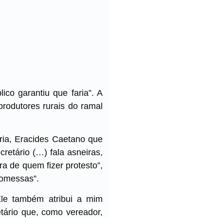
ico garantiu que faria”. A
produtores rurais do ramal
ria, Eracides Caetano que
retário (…) fala asneiras,
ra de quem fizer protesto”,
romessas”.
Ele também atribui a mim
etário que, como vereador,