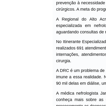
prevenção à necessidade 
cirúrgicos. A meta do pro
A Regional do Alto Ac
especializada em nefro
aguardando consultas de r
No Itinerante Especializa
realizados 691 atendiment
internações, atendimen
cirurgia.
A DRC é um problema de s
imune a essa realidade. 
90 mil delas em diálise, u
A médica nefrologista Ja
conheça mais sobre as do
precocemente as doenças r