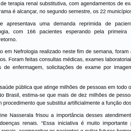
de terapia renal substitutiva, com agendamentos de
grama é alcançar, no segundo semestre, os 22 município
re apresentava uma demanda reprimida de pacient
logia, com 166 pacientes esperando pela primeira 
etorno.
do em Nefrologia realizado neste fim de semana, foram
os. Foram feitas consultas médicas, exames laboratoria
tos de enfermagem, solicitações de exame por imag
aúde pública que atinge milhões de pessoas em todo o
No Brasil, estima-se que mais de dez milhões de pes
m procedimento que substitui artificialmente a função dos
rine Nasserala frisou a importância desses atendime
enças renais. “Essa iniciativa é muito importante 
enais, acompanhar os pacientes e evitar futuras hemod