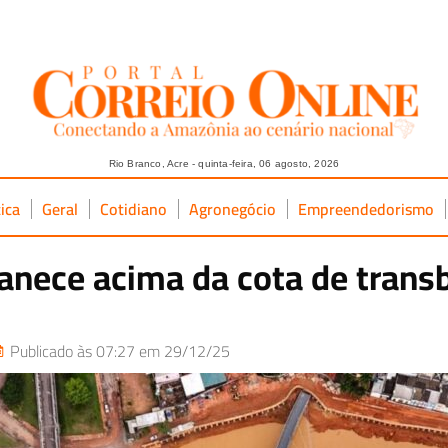
Rio Branco, Acre - quinta-feira, 06 agosto, 2026
tica
Geral
Cotidiano
Agronegócio
Empreendedorismo
anece acima da cota de trans
Publicado às 07:27 em 29/12/25