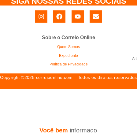
SIGA NOSSAS REDES SOCIAIS
Sobre o Correio Online
Quem Somos
Expediente
Ar
Política de Privacidade
Copyright ©2025 correioonline.com – Todos os direitos reservados
Você
bem
i
n
f
o
r
m
a
d
o