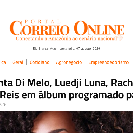
Rio Branco, Acre - sexta-feira, 07 agosto, 2026
tica
Geral
Cotidiano
Agronegócio
Empreendedorismo
ta Di Melo, Luedji Luna, Rach
a Reis em álbum programado p
/26