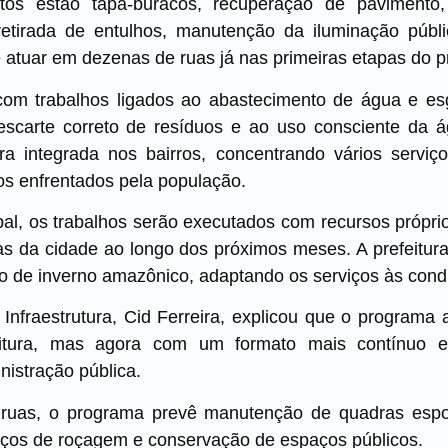
stos estão tapa-buracos, recuperação de pavimento
 retirada de entulhos, manutenção da iluminação públic
 é atuar em dezenas de ruas já nas primeiras etapas do 
om trabalhos ligados ao abastecimento de água e e
escarte correto de resíduos e ao uso consciente da 
a integrada nos bairros, concentrando vários serv
cos enfrentados pela população.
al, os trabalhos serão executados com recursos própri
ivas da cidade ao longo dos próximos meses. A prefeitu
o de inverno amazônico, adaptando os serviços às condi
 Infraestrutura, Cid Ferreira, explicou que o programa 
feitura, mas agora com um formato mais contínuo e
nistração pública.
ruas, o programa prevê manutenção de quadras espor
viços de roçagem e conservação de espaços públicos.