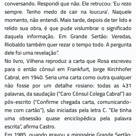
conversando. Respondi que não. Ele retrucou: ‘Eu rezo
sempre. Tenho medo de cair na loucura’. Naquele
momento, não entendi. Mais tarde, depois de ter lido e
relido sua obra, é que pude vislumbrar o significado
daquela informação. Em Grande Sertão: Veredas,
Riobaldo também quer rezar o tempo todo. A pergunta
dele foi uma revelação”.
No livro, Vilhena reproduz a carta que Rosa escreveu
para o então cônsul em Frankfurt, Jorge Kirchhofer
Cabral, em 1940. Seria uma carta como outra qualquer
não fosse por um detalhe rosiano: todas as 431
palavras, da saudação (“Caro Cônsul Colega Cabral”) ao
pós-escrito (“Confirme chegada carta, comunicando-
me com cartão”), são iniciadas pela letra C. “Ele tinha
uma obsessão quase enciclopédica pela palavra
escrita”, afirma Castro.
Em 1985, quando gravou a minissérie Grande Sertão: