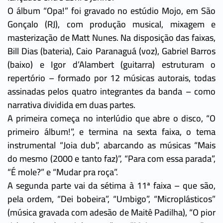
O álbum “Opa!” foi gravado no estúdio Mojo, em São
Gonçalo (RJ), com produção musical, mixagem e
masterização de Matt Nunes. Na disposição das faixas,
Bill Dias (bateria), Caio Paranaguá (voz), Gabriel Barros
(baixo) e Igor d’Alambert (guitarra) estruturam o
repertório – formado por 12 músicas autorais, todas
assinadas pelos quatro integrantes da banda – como
narrativa dividida em duas partes.
A primeira começa no interlúdio que abre o disco, “O
primeiro álbum!”, e termina na sexta faixa, o tema
instrumental “Joia dub”, abarcando as músicas “Mais
do mesmo (2000 e tanto faz)”, “Para com essa parada”,
“É mole?” e “Mudar pra roça”.
A segunda parte vai da sétima à 11ª faixa – que são,
pela ordem, “Dei bobeira”, “Umbigo”, “Microplásticos”
(música gravada com adesão de Maitê Padilha), “O pior