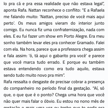
lo pra cá e pra essa realidade que não estava legal”,
aponta Rafa. Nattan reconhece o conflito: “E a Rafaela
me falando muito: ‘Nattan, preciso de você mais aqui
perto’. Os meus amigos vieram do interior junto
comigo. Eu nunca fiz uma confraternização, nada com
eles. E eu fui fazer um show em Porto Alegre. Era meu
sonho também levar eles pra conhecer Gramado. Falei
com ela. Na hora, parece que a professora chega assim
e fala assim: ‘ó, tá aqui o gabarito pra você’ e parece
que você marca tudo errado. E porque eu também
estava entendendo como era tudo aquilo, estava
sendo tudo muito novo pra mim”.
Rafa ressalta o desgaste de precisar cobrar a presença
do companheiro no período final da gestação. “Aí, só
que, o que que é o ponto? Chega uma hora que você
não quer mais falar o óbvio. Eu estou no nono mês de
gestação e mais uma vez eu tenho que te pedir pra