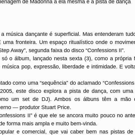
homenagem de Madonna a ela mesma e à pista de dança
 música dançante é superficial. Mas entenderam tudo
 uma fronteira. Um espaço ritualístico onde o moviment
ep Away”, segunda faixa do disco “Confessions II”.
só o álbum, lançado nesta sexta (3), como a própria
e música pop, expressão, liberdade e intimidade. E volt
entado como uma “sequência” do aclamado “Confessions 
005, este disco explora a pista de dança, com uma
 como um set de DJ). Ambos os álbuns têm a mão 
rno — produtor Stuart Price.
onfessions II” é que ele se ancora muito pouco no ant
 de forma mais ampla e muito bem-vinda.
pular e comercial, que vai caber bem nas pistas de