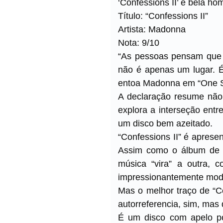
‘Confessions II’ é bela 
Título: “Confessions II”
Artista: Madonna
Nota: 9/10
“As pessoas pensam que a
não é apenas um lugar. É
entoa Madonna em “One St
A declaração resume não 
explora a interseção entr
um disco bem azeitado.
“Confessions II” é apres
Assim como o álbum de 2
música “vira” a outra,
impressionantemente mode
Mas o melhor traço de “C
autorreferencia, sim, mas
É um disco com apelo po