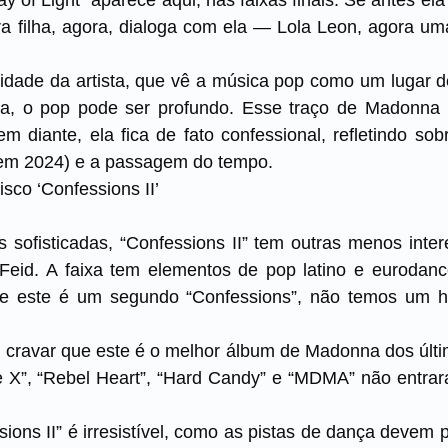
a filha, agora, dialoga com ela — Lola Leon, agora uma
ilidade da artista, que vê a música pop como um lugar 
 ela, o pop pode ser profundo. Esse traço de Madonn
em diante, ela fica de fato confessional, refletindo so
 em 2024) e a passagem do tempo.
sco ‘Confessions II’
 sofisticadas, “Confessions II” tem outras menos int
Feid. A faixa tem elementos de pop latino e eurodan
 este é um segundo “Confessions”, não temos um hit
il cravar que este é o melhor álbum de Madonna dos últ
X”, “Rebel Heart”, “Hard Candy” e “MDMA” não entrar
sions II” é irresistível, como as pistas de dança devem 