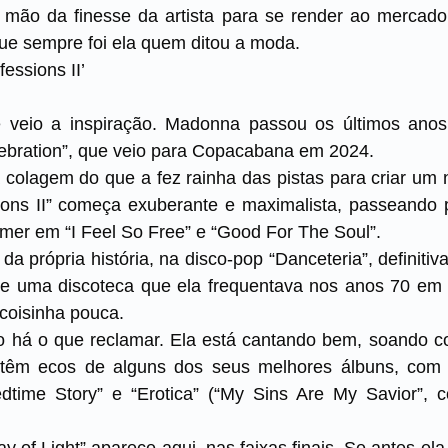
e mão da finesse da artista para se render ao mercad
e sempre foi ela quem ditou a moda.
essions II’
 veio a inspiração. Madonna passou os últimos anos
elebration”, que veio para Copacabana em 2024.
ma colagem do que a fez rainha das pistas para criar um 
sions II” começa exuberante e maximalista, passeando
mer em “I Feel So Free” e “Good For The Soul”.
 da própria história, na disco-pop “Danceteria”, defini
re uma discoteca que ela frequentava nos anos 70 em
coisinha pouca.
o há o que reclamar. Ela está cantando bem, soando
s têm ecos de alguns dos seus melhores álbuns, com 
dtime Story” e “Erotica” (“My Sins Are My Savior”,
 of Light” aparece aqui, nas faixas finais. Se antes ela