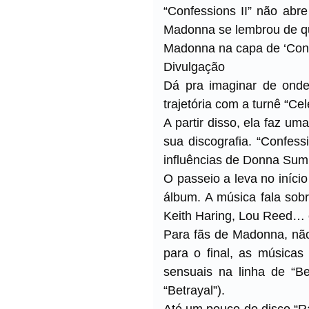
“Confessions II” não abr
Madonna se lembrou de qu
Madonna na capa de ‘Conf
Divulgação
Dá pra imaginar de onde
trajetória com a turnê “C
A partir disso, ela faz u
sua discografia. “Confes
influências de Donna Sum
O passeio a leva no início
álbum. A música fala sob
Keith Haring, Lou Reed… 
Para fãs de Madonna, nã
para o final, as música
sensuais na linha de “Be
“Betrayal”).
Até um pouco do disco “Ray